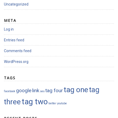
Uncategorized
META
Log in
Entries feed
Comments feed
WordPress.org
TAGS
tag one
tag
google
link
tag four
facebook
seo
tag two
three
twitter
youtube