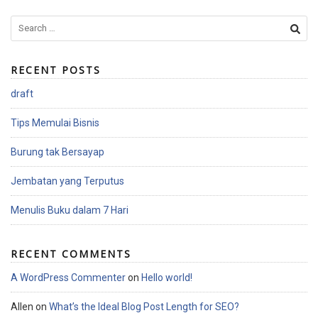
S
e
a
RECENT POSTS
r
c
draft
h
f
Tips Memulai Bisnis
o
r
Burung tak Bersayap
:
Jembatan yang Terputus
Menulis Buku dalam 7 Hari
RECENT COMMENTS
A WordPress Commenter
on
Hello world!
Allen
on
What’s the Ideal Blog Post Length for SEO?