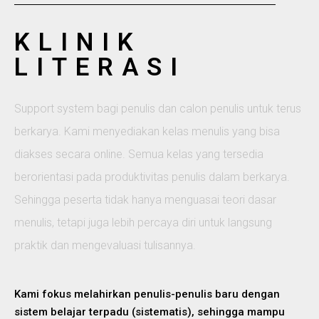
KLINIK
LITERASI
Support system bagi penulis dan calon penulis untuk terus
berkarya. Kami menyediakan kelas menulis yang bisa
diakses secara online. Semua kelas yang tersedia
berorientasi pada produktivitas penulis dalam berkarya.
Sehingga peserta tidak hanya menguasai teori dasar
menulis, tetapi juga lebih percaya diri untuk langsung
praktik dan mengevaluasi tulisannya.
Kami fokus melahirkan penulis-penulis baru dengan
sistem belajar terpadu (sistematis), sehingga mampu